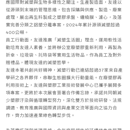
應國際對減塑與生物多樣性之關注。生產製造面，友達以
從源頭到末端的管理思維，包含採購與供應、製造、廢棄
處理，展出再生料製成之塑膠承盤、纏繞膜、濾心，及落
實完善分類之鋁塑分離專案，2024年累計源頭減塑超過
400公噸。
員工行動面，友達推廣「減塑生活圈」理念，運用軟性活
動培育友達人素養，並將辦公室廢塑膠重新利用，再製為
折傘、垃圾袋、托特袋等實用生活物品，作為員工及對外
贈禮品，體現友達的減塑哲學。
友達本著共創共好精神，減塑行動已連結超過37家來自產
學研之各界夥伴，串聯生態圈擴大行動量能。在廢塑膠再
利用技術上，友達與塑膠工業技術發展中心已攜手展開多
項專案，更將於本次展會簽署合作備忘錄，承諾共同朝減
少塑膠汙染與循環轉型努力，深化雙方於技術研發、法規
調適、教育推廣與國際資訊與產業交流等面向之協力合
作，齊力加速產業綠色轉型步伐。