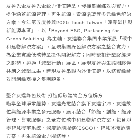
友達光電友達光電致力價值轉型，發揮集團綜效與實力，
提供涵蓋能源管理、再生能源、資源循環等多元綠色解決
方案。今年第五度參與2025 Touch Taiwan「淨零碳排與
新能源專區」，以「Beyond ESG, Partnering for
Green Solution」為主軸，
友達聯合集團事業策展「碳中
和建物解決方案」
，呈現集團綠色解決方案之整合實力，
為企業實踐低碳轉型提供關鍵解方；同時緊扣新塑膠經濟
之趨勢
，透過「減塑行動」展區，展現友達與生態圈夥伴
共創之減塑成果
，體現友達串聯內外價值鏈，以務實綠績
效開創綠商機之集團願景。
整合友達綠色技術
打造低碳建物全方位解方
瞄準全球淨零趨勢，友達光電結合旗下友達宇沛、友達數
位與能源事業之多元服務，展示結合「節能、創能、能源
管理、售電服務」之全方位
碳中和建物解決方案
，包含淨
零智慧樓宇系統、深度節能服務(ESCO)、智慧冰機節能
方案、再生能源電力服務等。