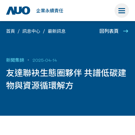
榮
培
證
權
管
管
公
耀
育
書
理
理
益
企業永續責任
回列表頁
首頁
訊息中心
最新訊息
新聞集錦
2025-04-14
友達聯袂生態圈夥伴 共譜低碳建
物與資源循環解方