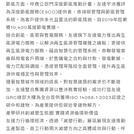
節能方面，呼應公部門深度節能推動計畫，友達宇沛獲評
為深度節能服務(ESCO)提供者，串接碳管理與節能管理
系統，為客戶提供多元且靈活的節能措施，自2019年起累
積10,400萬度節電實績。
結合創能、能管與售電服務，友達旗下友達電力推出再生
能源電力服務，以解決再生能源管理複雜之痛點；更提供
再生能源電力服務，藉由智慧化的管理系統，串聯發電案
廠與用電客戶兩端，於售購電之合約與付款、發電數據、
電力匹配與調度、憑證管理等階段全面管理，提升再生能
源供電穩定性與管理效率。
隨著智慧城市領域的成長，對智慧建築的需求也不斷增
加，友達整合集團資源以豐沛務實經驗，成功打造友達
GRC總部大樓為全台首例獲得ISO 14068-1:2023認證之
碳中和建物，為產業提供低碳近零建物解方。
產學研共創減塑生態圈
實踐資源循環新價值
友達力行循環經濟，透過「
減塑行動
」展區展現友達推動
生產製造、員工行動兩大減塑方向之具體成效與行動，呼