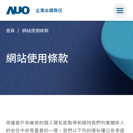
榮
培
證
權
管
管
公
耀
育
書
理
理
益
企業永續責任
首頁
網站使用條款
網站使用條款
保護客戶和廠商的個人隱私是取得和維持我們利害關係人
的信任中非常重要的一環。我們以下列的隱私權公告承諾