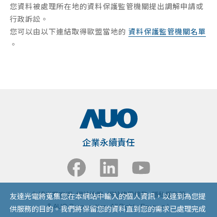
您資料被處理所在地的資料保護監管機關提出調解申請或
行政訴訟。
您可以由以下連結取得歐盟當地的
資料保護監管機關名單
。
企業永續責任
友達光電官網
網站地圖
網站使用條款
隱私權政策
友達光電將蒐集您在本網站中輸入的個人資訊，以達到為您提
© AUO Corporation, All Rights Reserved.
供服務的目的。我們將保留您的資料直到您的需求已處理完成