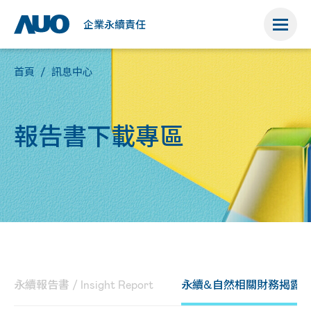
榮
培
證
權
管
管
公
耀
育
書
理
理
益
企業永續責任
首頁
訊息中心
報告書下載專區
永續報告書 / Insight Report
永續&自然相關財務揭露報