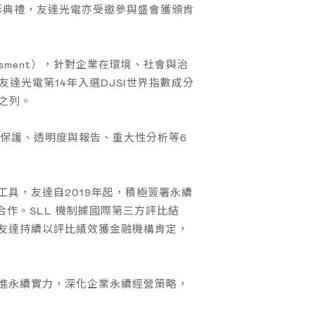
彰典禮，友達光電亦受邀參與盛會獲頒肯
ssessment），針對企業在環境、社會與治
達光電第14年入選DJSI世界指數成分
之列。
保護、透明度與報告、重大性分析等6
具，友達自2019年起，積極簽署永續
合作。SLL 機制據國際第三方評比結
友達持續以評比績效獲金融機構肯定，
進永續實力，深化企業永續經營策略，