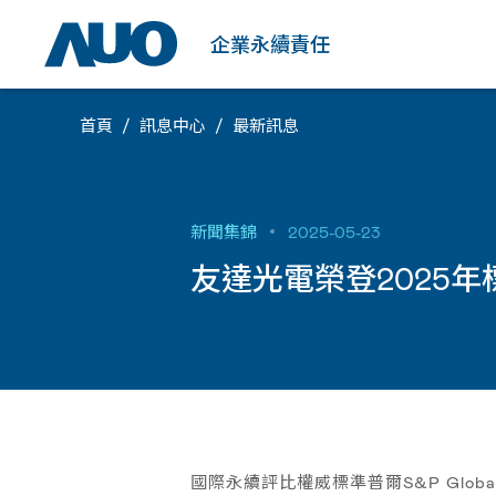
品質及環境
肯定及榮耀
人才培育
證書
企業永續責任
首頁
訊息中心
最新訊息
新聞集錦
2025-05-23
友達光電榮登2025
國際永續評比權威標準普爾S&P Glo