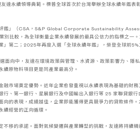
現友達永續領導典範。標普全球首次於台灣舉辦全球永續年鑑表
A，S&P Global Corporate Sustainability A
業別比較，為全球衡量企業永續發展的最具公信力的指標之一。友
業」第二；2025年再度入選「全球永續年鑑」，榮登全球前5%
評選面向中，友達在環境政策與管理、水資源、政策影響力、隱私
永續原物料項目更是同產業最高分。
金融市場奠定優勢。近年企業愈發重視以永續表現為基礎的財務工
銀行、第一銀行、星展銀行及中國輸出入銀行等 25 家聯貸銀行
面向的表現，成績越佳，企業即能獲得更具競爭力的貸款條件。
永續經營的正向循環。
定不移的承諾。面對氣候變遷與產業轉型的挑戰，友達將持續精