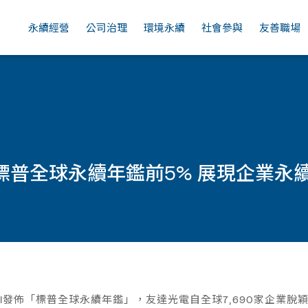
廠區
勞動人權
營運持續管理
空氣品質管理
文化包容
全球
永續經營
公司治理
環境永續
社會參與
友善職場
年標普全球永續年鑑前5% 展現企業永
bal發佈「標普全球永續年鑑」，友達光電自全球7,690家企業脫