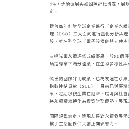
5%，永續發展再獲國際評比肯定，展
定。
標普每年針對全球企業進行「企業永續評鑑」（CS
理（ESG）三大面向進行量化分析與產
股，並名列全球「電子設備儀器元件產
友達光電永續評鑑成績優異，於25個
項指標拿下滿分佳績，在生物多樣性與
傑出的國際評比成績，也為友達在永續
指數連結貸款（SLL），目前已與臺灣
果，定期檢視企業在經濟、環境與社會
將永續績效轉化為實質財務優勢，展現
國際評鑑肯定，體現友達對永續發展堅
攜手生態圈夥伴共創正向影響力。