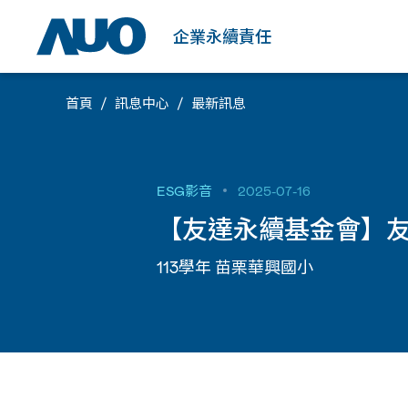
品質及環境
肯定及榮耀
人才培育
證書
企業永續責任
首頁
訊息中心
最新訊息
ESG影音
2025-07-16
【友達永續基金會】友
113學年 苗栗華興國小