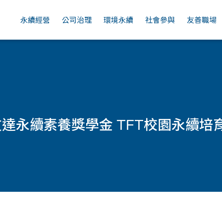
廠區
勞動人權
營運持續管理
空氣品質管理
文化包容
全球
永續經營
公司治理
環境永續
社會參與
友善職場
達永續素養獎學金 TFT校園永續培