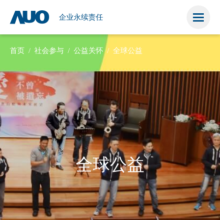
荣
培
證
权
管
管
公
耀
育
書
理
理
益
企业永续责任
首页
社会参与
公益关怀
全球公益
全球公益